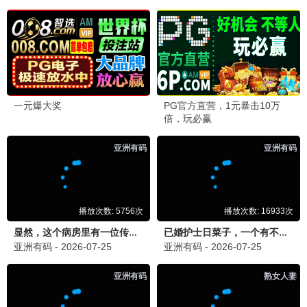
全178集
全三季
网球王子
free!
网球/热血
游泳/竞技