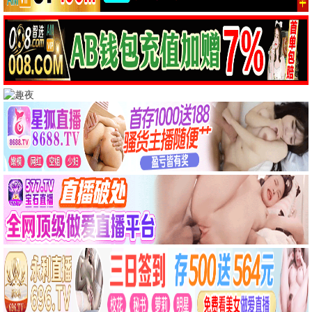
极速车王
百万美元宝贝
赛车/竞速
拳击/励志
8.5
8.6
夺冠
飞鹰艾迪
排球/剧情
滑雪/喜剧