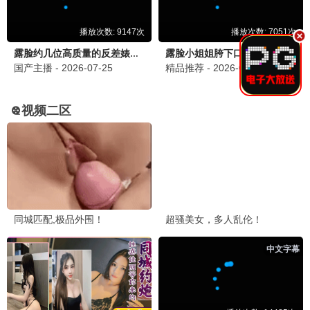
8.2
9.0
拳王
洛奇
拳击/传记
拳击/经典
💬 竞技者联盟 · 留言互动